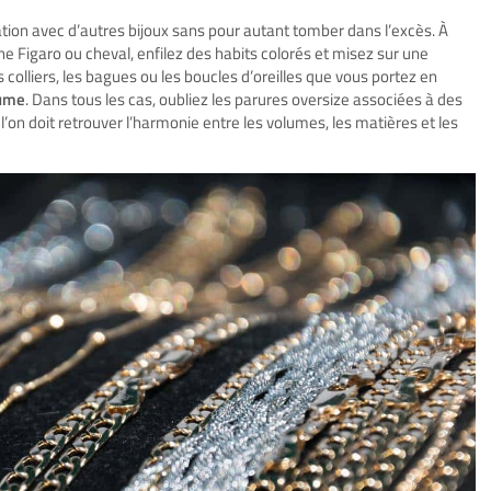
iation avec d’autres bijoux sans pour autant tomber dans l’excès. À
ne Figaro ou cheval, enfilez des habits colorés et misez sur une
colliers, les bagues ou les boucles d’oreilles que vous portez en
lume
. Dans tous les cas, oubliez les parures oversize associées à des
, l’on doit retrouver l’harmonie entre les volumes, les matières et les