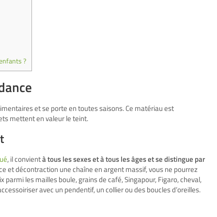
enfants ?
ndance
imentaires et se porte en toutes saisons. Ce matériau est
ets mettent en valeur le teint.
t
lué
, il convient
à tous les sexes et à tous les âges et se distingue par
ce et décontraction une chaîne en argent massif, vous ne pourrez
x parmi les mailles boule, grains de café, Singapour, Figaro, cheval,
essoiriser avec un pendentif, un collier ou des boucles d’oreilles.