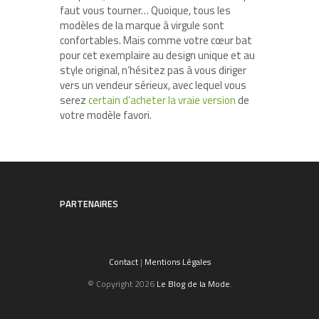
faut vous tourner… Quoique, tous les
modèles de la marque à virgule sont
confortables. Mais comme votre cœur bat
pour cet exemplaire au design unique et au
style original, n’hésitez pas à vous diriger
vers un vendeur sérieux, avec lequel vous
serez
certain d’acheter la vraie version
de
votre modèle favori.
PARTENAIRES
Contact
|
Mentions Légales
© Copyright 2026
Le Blog de la Mode
.