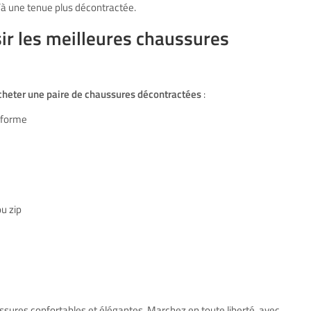
u’à une tenue plus décontractée.
isir les meilleures chaussures
cheter une paire de chaussures décontractées
:
 forme
ou zip
ssures confortables et élégantes. Marchez en toute liberté, avec