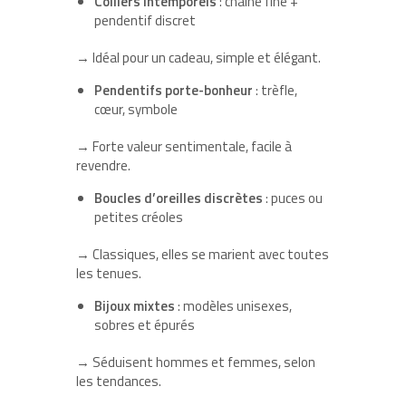
Colliers intemporels
: chaîne fine +
pendentif discret
→ Idéal pour un cadeau, simple et élégant.
Pendentifs porte-bonheur
: trèfle,
cœur, symbole
→ Forte valeur sentimentale, facile à
revendre.
Boucles d’oreilles discrètes
: puces ou
petites créoles
→ Classiques, elles se marient avec toutes
les tenues.
Bijoux mixtes
: modèles unisexes,
sobres et épurés
→ Séduisent hommes et femmes, selon
les tendances.