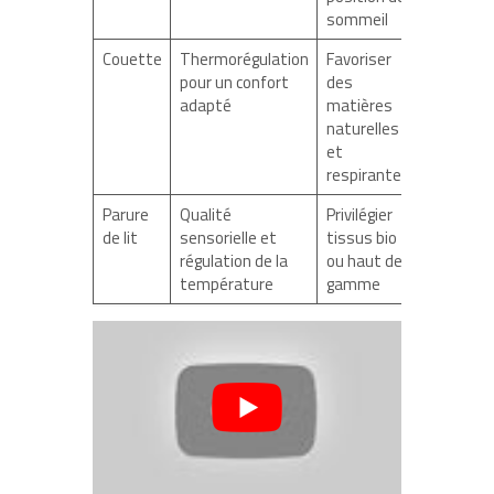
sommeil
Couette
Thermorégulation
Favoriser
pour un confort
des
adapté
matières
naturelles
et
respirantes
Parure
Qualité
Privilégier
de lit
sensorielle et
tissus bio
régulation de la
ou haut de
température
gamme