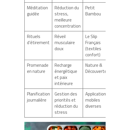
Méditation
Réduction du
Petit
guidée
stress,
Bambou
meilleure
concentration
Rituels
Réveil
Le Slip
d’étirement
musculaire
Français
doux
(textiles
confort)
Promenade
Recharge
Nature &
en nature
énergétique
Découvertes
et paix
intérieure
Planification
Gestion des
Applications
journalière
priorités et
mobiles
réduction du
diverses
stress