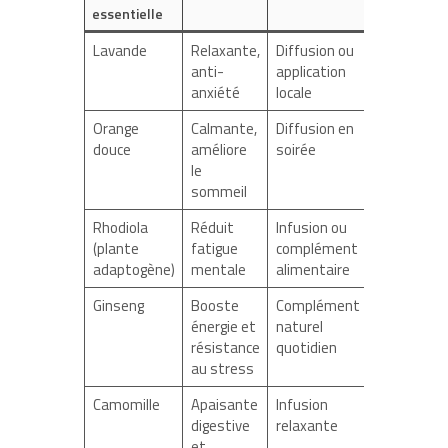
essentielle
Lavande
Relaxante,
Diffusion ou
anti-
application
anxiété
locale
Orange
Calmante,
Diffusion en
douce
améliore
soirée
le
sommeil
Rhodiola
Réduit
Infusion ou
(plante
fatigue
complément
adaptogène)
mentale
alimentaire
Ginseng
Booste
Complément
énergie et
naturel
résistance
quotidien
au stress
Camomille
Apaisante
Infusion
digestive
relaxante
et