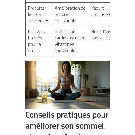
Produits
Amélioration de
Yaourt
laitiers
la flore
nature, kéfir
fermentés
intestinale
Graisses
Protection
Huile d’olive,
bonnes
cardiovasculaire,
avocat, noix
pour la
vitamines
santé
liposolubles
Conseils pratiques pour
améliorer son sommeil