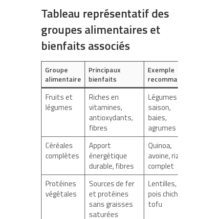
Tableau représentatif des
groupes alimentaires et
bienfaits associés
Groupe
Principaux
Exemple
alimentaire
bienfaits
recommandé
Fruits et
Riches en
Légumes de
légumes
vitamines,
saison,
antioxydants,
baies,
fibres
agrumes
Céréales
Apport
Quinoa,
complètes
énergétique
avoine, riz
durable, fibres
complet
Protéines
Sources de fer
Lentilles,
végétales
et protéines
pois chiches,
sans graisses
tofu
saturées