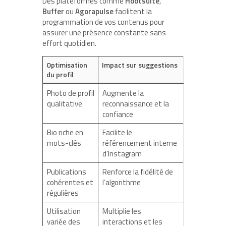
Des plateformes comme
Hootsuite
,
Buffer
ou
Agorapulse
facilitent la
programmation de vos contenus pour
assurer une présence constante sans
effort quotidien.
Optimisation
Impact sur suggestions
du profil
Photo de profil
Augmente la
qualitative
reconnaissance et la
confiance
Bio riche en
Facilite le
mots-clés
référencement interne
d’Instagram
Publications
Renforce la fidélité de
cohérentes et
l’algorithme
régulières
Utilisation
Multiplie les
variée des
interactions et les