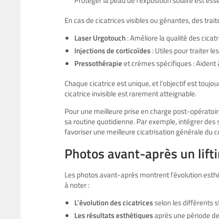
Protéger la peau de l’exposition solaire est esse
En cas de cicatrices visibles ou gênantes, des tra
Laser Urgotouch
: Améliore la qualité des cicatr
Injections de corticoïdes
: Utiles pour traiter l
Pressothérapie
et crèmes spécifiques : Aident à
Chaque cicatrice est unique, et l’objectif est touj
cicatrice invisible
est rarement atteignable.
Pour une meilleure prise en charge post-opératoir
sa routine quotidienne. Par exemple, intégrer de
favoriser une meilleure cicatrisation générale du c
Photos avant-après un lift
Les photos avant-après montrent l’évolution
esth
à noter :
L’évolution des cicatrices
selon les différents 
Les résultats esthétiques
après une période de 