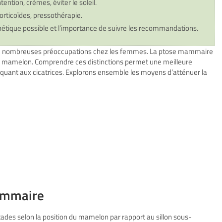
ention, crèmes, éviter le soleil.
corticoïdes, pressothérapie.
thétique possible et l’importance de suivre les recommandations.
de nombreuses préoccupations chez les femmes.
La ptose mammaire
u
mamelon
. Comprendre ces distinctions permet une meilleure
s quant aux
cicatrices
. Explorons ensemble les moyens d’atténuer
la
mammaire
ades selon la position du mamelon par rapport au sillon sous-