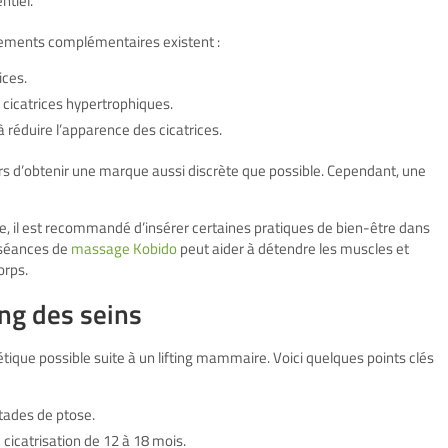
ntiel.
itements complémentaires existent :
ices.
es cicatrices hypertrophiques.
 réduire l’apparence des cicatrices.
ours d’obtenir une marque aussi discrète que possible. Cependant, une
e, il est recommandé d’insérer certaines pratiques de bien-être dans
s séances de
massage Kobido
peut aider à détendre les muscles et
orps.
ing des seins
étique
possible suite à un lifting mammaire. Voici quelques points clés
stades de ptose.
cicatrisation de 12 à 18 mois.