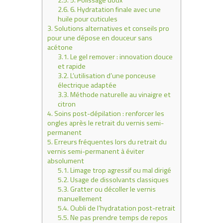
2.5.
5. Polissage doux
2.6.
6. Hydratation finale avec une
huile pour cuticules
3.
Solutions alternatives et conseils pro
pour une dépose en douceur sans
acétone
3.1.
Le gel remover : innovation douce
et rapide
3.2.
L’utilisation d’une ponceuse
électrique adaptée
3.3.
Méthode naturelle au vinaigre et
citron
4.
Soins post-dépilation : renforcer les
ongles après le retrait du vernis semi-
permanent
5.
Erreurs fréquentes lors du retrait du
vernis semi-permanent à éviter
absolument
5.1.
Limage trop agressif ou mal dirigé
5.2.
Usage de dissolvants classiques
5.3.
Gratter ou décoller le vernis
manuellement
5.4.
Oubli de l’hydratation post-retrait
5.5.
Ne pas prendre temps de repos