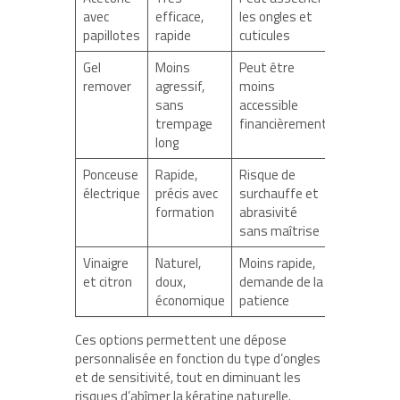
avec
efficace,
les ongles et
papillotes
rapide
cuticules
Gel
Moins
Peut être
remover
agressif,
moins
sans
accessible
trempage
financièrement
long
Ponceuse
Rapide,
Risque de
électrique
précis avec
surchauffe et
formation
abrasivité
sans maîtrise
Vinaigre
Naturel,
Moins rapide,
et citron
doux,
demande de la
économique
patience
Ces options permettent une dépose
personnalisée en fonction du type d’ongles
et de sensitivité, tout en diminuant les
risques d’abîmer la kératine naturelle.