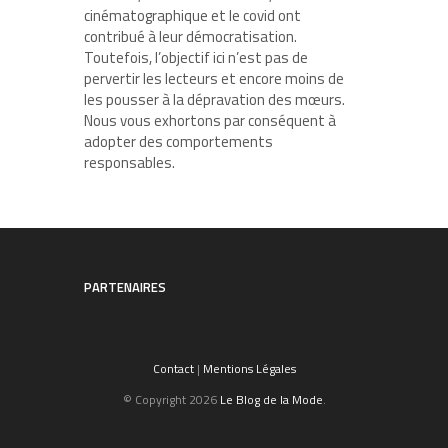
cinématographique et le covid ont
contribué à leur démocratisation.
Toutefois, l’objectif ici n’est pas de
pervertir les lecteurs et encore moins de
les pousser à la dépravation des mœurs.
Nous vous exhortons par conséquent à
adopter des comportements
responsables.
PARTENAIRES
Contact
|
Mentions Légales
© Copyright 2026
Le Blog de la Mode
.