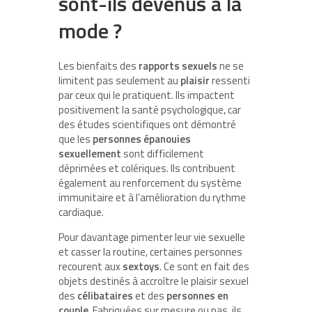
sont-ils devenus à la
mode ?
Les bienfaits des
rapports sexuels
ne se
limitent pas seulement au
plaisir
ressenti
par ceux qui le pratiquent. Ils impactent
positivement la santé psychologique, car
des études scientifiques ont démontré
que les
personnes épanouies
sexuellement
sont difficilement
déprimées et colériques. Ils contribuent
également au renforcement du système
immunitaire et à l’amélioration du rythme
cardiaque.
Pour davantage pimenter leur vie sexuelle
et casser la routine, certaines personnes
recourent aux
sextoys
. Ce sont en fait des
objets destinés à accroître le plaisir sexuel
des
célibataires
et des
personnes en
couple
. Fabriquées sur mesure ou pas, ils