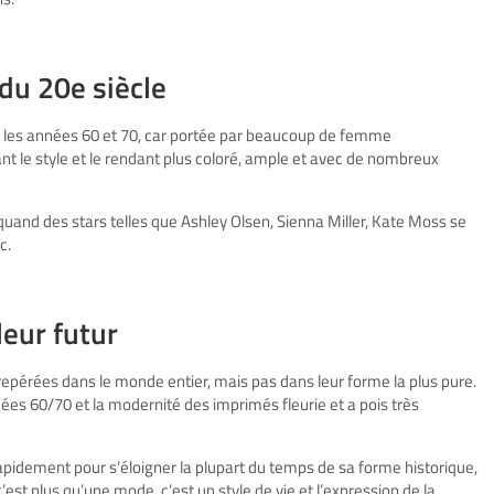
 du 20
e
siècle
 les années 60 et 70, car portée par beaucoup de femme
 le style et le rendant plus coloré, ample et avec de nombreux
uand des stars telles que Ashley Olsen, Sienna Miller, Kate Moss se
c.
leur futur
epérées dans le monde entier, mais pas dans leur forme la plus pure.
ées 60/70 et la modernité des imprimés fleurie et a pois très
pidement pour s’éloigner la plupart du temps de sa forme historique,
est plus qu’une mode, c’est un style de vie et l’expression de la