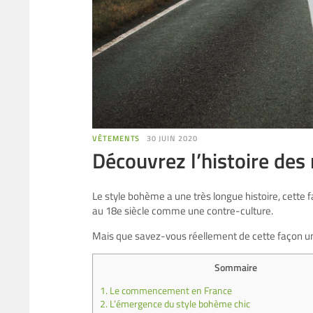
VÊTEMENTS
30 JUIN 2020
Découvrez l’histoire des
Le style bohème a une très longue histoire, cette f
au 18e siècle comme une contre-culture.
Mais que savez-vous réellement de cette façon uni
Sommaire
1.
Le commencement en France
2.
L’émergence du style bohème chic