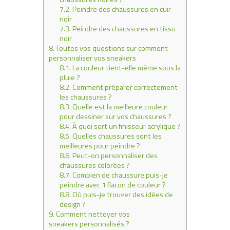
7.2.
Peindre des chaussures en cuir
noir
7.3.
Peindre des chaussures en tissu
noir
8.
Toutes vos questions sur comment
personnaliser vos sneakers
8.1.
La couleur tient-elle même sous la
pluie ?
8.2.
Comment préparer correctement
les chaussures ?
8.3.
Quelle est la meilleure couleur
pour dessiner sur vos chaussures ?
8.4.
À quoi sert un finisseur acrylique ?
8.5.
Quelles chaussures sont les
meilleures pour peindre ?
8.6.
Peut-on personnaliser des
chaussures colorées ?
8.7.
Combien de chaussure puis-je
peindre avec 1 flacon de couleur ?
8.8.
Où puis-je trouver des idées de
design ?
9.
Comment nettoyer vos
sneakers personnalisés ?