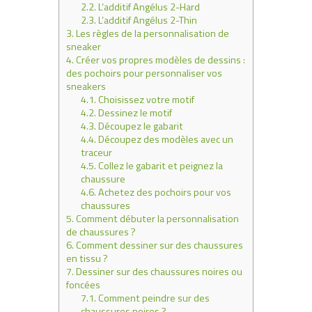
2.2.
L’additif Angélus 2-Hard
2.3.
L’additif Angélus 2-Thin
3.
Les règles de la personnalisation de
sneaker
4.
Créer vos propres modèles de dessins :
des pochoirs pour personnaliser vos
sneakers
4.1.
Choisissez votre motif
4.2.
Dessinez le motif
4.3.
Découpez le gabarit
4.4.
Découpez des modèles avec un
traceur
4.5.
Collez le gabarit et peignez la
chaussure
4.6.
Achetez des pochoirs pour vos
chaussures
5.
Comment débuter la personnalisation
de chaussures ?
6.
Comment dessiner sur des chaussures
en tissu ?
7.
Dessiner sur des chaussures noires ou
foncées
7.1.
Comment peindre sur des
chaussures noires ?