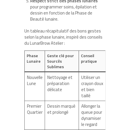
Respect strict des phases lunaires
pour programmer soins, épilation et
dessin en fonction de la Phase de
Beauté lunaire.
Un tableau récapitulatif des bons gestes
selon la phase lunaire, inspiré des conseils
du LunarBrow Atelier :
Phase
Geste clé pour
Conseil
Lunaire
Sourcils
pratique
Sublimes
Nouvelle
Nettoyage et
Utiliser un
Lune
préparation
crayon doux
délicate
et bien
taillé
Premier
Dessin marqué
Allonger la
Quartier
et prolongé
queue pour
dynamiser
le regard