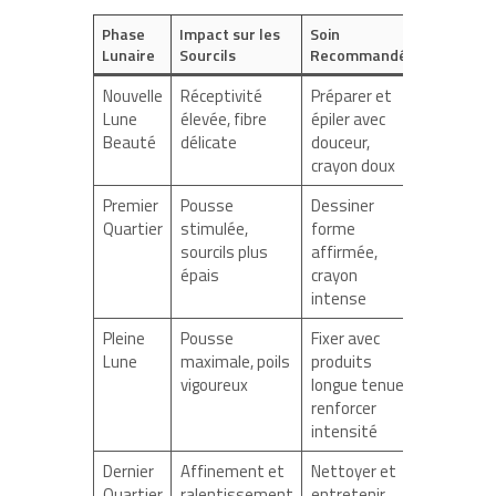
Phase
Impact sur les
Soin
Lunaire
Sourcils
Recommandé
Nouvelle
Réceptivité
Préparer et
Lune
élevée, fibre
épiler avec
Beauté
délicate
douceur,
crayon doux
Premier
Pousse
Dessiner
Quartier
stimulée,
forme
sourcils plus
affirmée,
épais
crayon
intense
Pleine
Pousse
Fixer avec
Lune
maximale, poils
produits
vigoureux
longue tenue,
renforcer
intensité
Dernier
Affinement et
Nettoyer et
Quartier
ralentissement
entretenir,