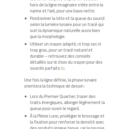
hors de la ligne imaginaire créée entre la
narine et l’œil, pour une base nette.
Positionner la tête et la queue du sourcil
selon la lumière lunaire pour un tracé qui
suit la dynamique naturelle aussi bien
que la morphologie.
Utiliser un crayon adapté, ni trop sec ni
trop gras, pour un tracé naturel et
durable – retrouvez des conseils
détaillés sur le choix du crayon pour des
sourcils parfaits
ici
.
Une fois la ligne définie, la phase lunaire
orientera la technique de dessin :
Lors du Premier Quartier, tracer des
traits énergiques, allonger légèrement la
queue pour ouvrir le regard.
À la Pleine Lune, privilégier le brossage et
la fixation pour renforcer la densité avec
des produits longue tenue, car la pousse