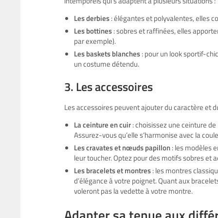
intemporels qui s’adaptent à plusieurs situations :
Les derbies
: élégantes et polyvalentes, elles c
Les bottines
: sobres et raffinées, elles apport
par exemple).
Les baskets blanches
: pour un look sportif-ch
un costume détendu.
3. Les accessoires
Les accessoires peuvent ajouter du caractère et du
La ceinture en cuir
: choisissez une ceinture de
Assurez-vous qu’elle s’harmonise avec la coul
Les cravates et nœuds papillon
: les modèles en
leur toucher. Optez pour des motifs sobres et a
Les bracelets et montres
: les montres classiqu
d’élégance à votre poignet. Quant aux bracelets
voleront pas la vedette à votre montre.
Adapter sa tenue aux diffé