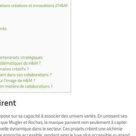
ations créatives et innovations d’H&M
nnés
artenariats stratégiques
 emblématiques de H&M ?
aires créatifs ?
ant dans ses collaborations ?
sur l’image de H&M ?
en matière de collaborations ?
irent
ose sur sa capacité à associer des univers variés. En unissant ses
s que Mugler et Rochas, la marque parvient non seulement à capter
ouvelle dynamique dans le secteur. Ces projets créent une alchimie
ne approche accessible, rendant ainsi le luxe plus accessible au grand