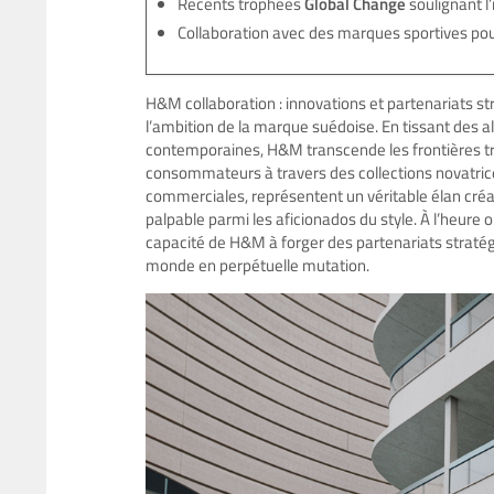
Récents trophées
Global Change
soulignant l’
Collaboration avec des marques sportives pour 
H&M collaboration : innovations et partenariats s
l’ambition de la marque suédoise. En tissant des 
contemporaines, H&M transcende les frontières tra
consommateurs à travers des collections novatrices
commerciales, représentent un véritable élan créati
palpable parmi les aficionados du style. À l’heure o
capacité de H&M à forger des partenariats strat
monde en perpétuelle mutation.