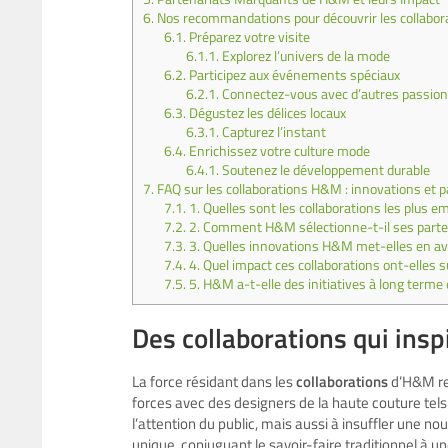
6.
Nos recommandations pour découvrir les collabor
6.1.
Préparez votre visite
6.1.1.
Explorez l’univers de la mode
6.2.
Participez aux événements spéciaux
6.2.1.
Connectez-vous avec d’autres passio
6.3.
Dégustez les délices locaux
6.3.1.
Capturez l’instant
6.4.
Enrichissez votre culture mode
6.4.1.
Soutenez le développement durable
7.
FAQ sur les collaborations H&M : innovations et p
7.1.
1. Quelles sont les collaborations les plus
7.2.
2. Comment H&M sélectionne-t-il ses parten
7.3.
3. Quelles innovations H&M met-elles en av
7.4.
4. Quel impact ces collaborations ont-elles 
7.5.
5. H&M a-t-elle des initiatives à long terme 
Des collaborations qui insp
La force résidant dans les
collaborations
d’H&M rep
forces avec des designers de la haute couture tel
l’attention du public, mais aussi à insuffler une n
unique, conjuguant le savoir-faire traditionnel à u