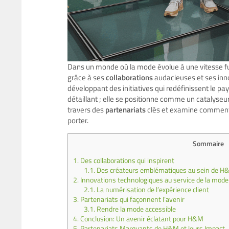
Dans un monde où la mode évolue à une vitesse 
grâce à ses
collaborations
audacieuses et ses inno
développant des initiatives qui redéfinissent le p
détaillant ; elle se positionne comme un catalyse
travers des
partenariats
clés et examine comment 
porter.
Sommaire
1.
Des collaborations qui inspirent
1.1.
Des créateurs emblématiques au sein de 
2.
Innovations technologiques au service de la mode
2.1.
La numérisation de l’expérience client
3.
Partenariats qui façonnent l’avenir
3.1.
Rendre la mode accessible
4.
Conclusion: Un avenir éclatant pour H&M
5.
Partenariats Marquants de H&M et leurs Impact