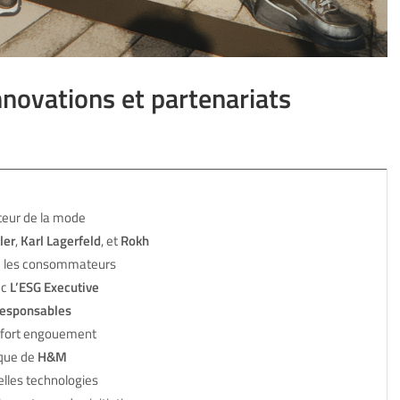
nnovations et partenariats
cteur de la mode
ler
,
Karl Lagerfeld
, et
Rokh
re les consommateurs
ec
L’ESG Executive
responsables
 fort engouement
rque de
H&M
elles technologies