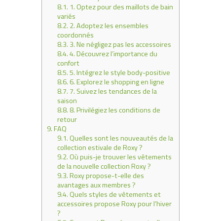
8.1.
1. Optez pour des maillots de bain
variés
8.2.
2. Adoptez les ensembles
coordonnés
8.3.
3. Ne négligez pas les accessoires
8.4.
4. Découvrez l’importance du
confort
8.5.
5. Intégrez le style body-positive
8.6.
6. Explorez le shopping en ligne
8.7.
7. Suivez les tendances de la
saison
8.8.
8. Privilégiez les conditions de
retour
9.
FAQ
9.1.
Quelles sont les nouveautés de la
collection estivale de Roxy ?
9.2.
Où puis-je trouver les vêtements
de la nouvelle collection Roxy ?
9.3.
Roxy propose-t-elle des
avantages aux membres ?
9.4.
Quels styles de vêtements et
accessoires propose Roxy pour l’hiver
?