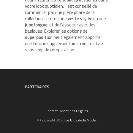
votre look quotidien, il est conseillé de
commencer par une pièce phare de la
collection, comme une
veste stylée
ou une
jupe longue
, et de l’associer avec des
basiques. Explorer les options de
superposition
peut également apporter
une touche supplémentaire à votre style
sans trop de complication.
PARTENAIRES
Contact
|
Mentions Légales
© Copyright 2026
Le Blog de la Mode
.