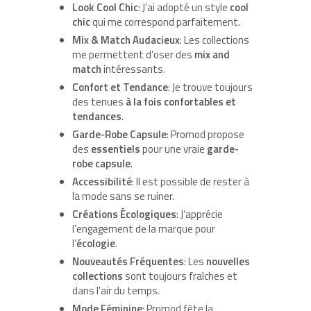
Look Cool Chic
: J’ai adopté un style
cool
chic
qui me correspond parfaitement.
Mix & Match Audacieux
: Les collections
me permettent d’oser des
mix and
match
intéressants.
Confort et Tendance
: Je trouve toujours
des tenues
à la fois confortables et
tendances
.
Garde-Robe Capsule
: Promod propose
des
essentiels
pour une vraie
garde-
robe capsule
.
Accessibilité
: Il est possible de rester à
la mode sans se ruiner.
Créations Écologiques
: J’apprécie
l’engagement de la marque pour
l’
écologie
.
Nouveautés Fréquentes
: Les
nouvelles
collections
sont toujours fraîches et
dans l’air du temps.
Mode Féminine
: Promod fête la