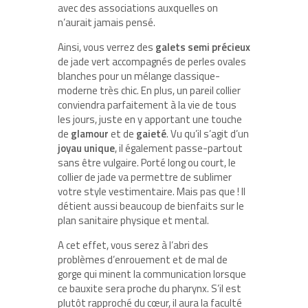
avec des associations auxquelles on
n’aurait jamais pensé.
Ainsi, vous verrez des
galets
semi
précieux
de jade vert accompagnés de perles ovales
blanches pour un mélange classique-
moderne très chic. En plus, un pareil collier
conviendra parfaitement à la vie de tous
les jours, juste en y apportant une touche
de
glamour
et de
gaieté
. Vu qu’il s’agit d’un
joyau
unique
, il également passe-partout
sans être vulgaire. Porté long ou court, le
collier de jade va permettre de sublimer
votre style vestimentaire. Mais pas que ! Il
détient aussi beaucoup de bienfaits sur le
plan sanitaire physique et mental.
A cet effet, vous serez à l’abri des
problèmes d’enrouement et de mal de
gorge qui minent la communication lorsque
ce bauxite sera proche du pharynx. S’il est
plutôt rapproché du cœur, il aura la faculté