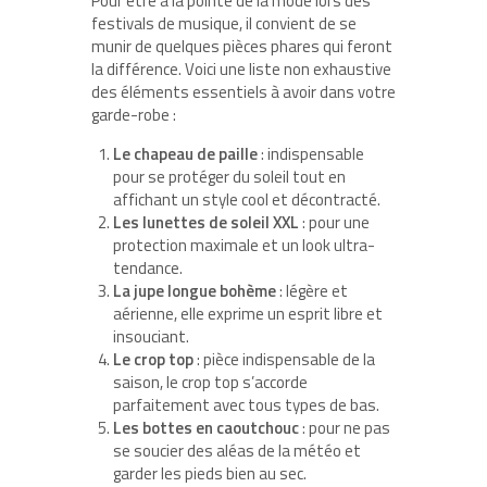
Pour être à la pointe de la mode lors des
festivals de musique, il convient de se
munir de quelques pièces phares qui feront
la différence. Voici une liste non exhaustive
des éléments essentiels à avoir dans votre
garde-robe :
Le chapeau de paille
: indispensable
pour se protéger du soleil tout en
affichant un style cool et décontracté.
Les lunettes de soleil XXL
: pour une
protection maximale et un look ultra-
tendance.
La jupe longue bohème
: légère et
aérienne, elle exprime un esprit libre et
insouciant.
Le crop top
: pièce indispensable de la
saison, le crop top s’accorde
parfaitement avec tous types de bas.
Les bottes en caoutchouc
: pour ne pas
se soucier des aléas de la météo et
garder les pieds bien au sec.