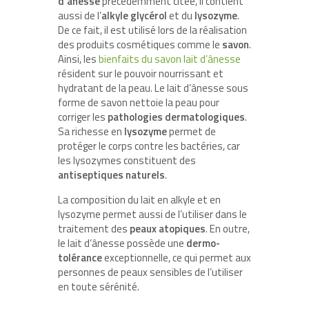
d’ânesse
précédemment citée, il contient
aussi de l’
alkyle glycérol
et du
lysozyme
.
De ce fait, il est utilisé lors de la réalisation
des produits cosmétiques comme le
savon
.
Ainsi, les
bienfaits du savon lait d’ânesse
résident sur le pouvoir nourrissant et
hydratant de la peau. Le lait d’ânesse sous
forme de savon nettoie la peau pour
corriger les
pathologies dermatologiques
.
Sa richesse en
lysozyme
permet de
protéger le corps contre les bactéries, car
les lysozymes constituent des
antiseptiques naturels
.
La composition du lait en alkyle et en
lysozyme permet aussi de l’utiliser dans le
traitement des
peaux atopiques
. En outre,
le lait d’ânesse possède une
dermo-
tolérance
exceptionnelle, ce qui permet aux
personnes de peaux sensibles de l’utiliser
en toute sérénité.