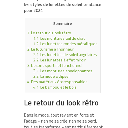
les
styles de lunettes de soleil tendance
pour 2024
.
Sommaire
1.
Le retour du look rétro
1.1.
Les montures œil de chat
1.2.
Les lunettes rondes métalliques
2.
Le futurisme à l’honneur
2.1.
Les lunettes de soleil angulaires
2.2.
Les lunettes à effet miroir
3.
L’esprit sportif et fonctionnel
3.1.
Les montures enveloppantes
3.2.
La mode à clipser
4.
Des matériaux écoresponsables
4.1.
Le bambou et le bois
Le retour du look rétro
Dans la mode, tout revient en force et
l’adage « rien ne se crée, rien ne se perd,
tout se transforme » est particulièrement