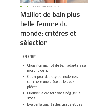
MODE
25 SEPTEMBRE 2024
Maillot de bain plus
belle femme du
monde: critères et
sélection
EN BREF
Choisir un
maillot de bain
adapté à sa
morphologie
.
Opter pour des styles modernes
comme le
une pièce
ou le
deux
pièces
.
Prioriser le
confort
sans négliger le
style
.
Évaluer la
qualité
des tissus et des