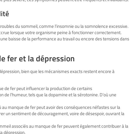
lité
roubles du sommeil, comme l’insomnie ou la somnolence excessive.
té accrue lorsque votre organisme peine à fonctionner correctement.
r, une baisse de la performance au travail ou encore des tensions dans
e fer et la dépression
la dépression, bien que les mécanismes exacts restent encore à
e de fer peut influencer la production de certains
n de l’humeur, tels que la dopamine et la sérotonine. D’où une
û au manque de fer peut avoir des conséquences néfastes sur la
rer un sentiment de découragement, voire de désespoir, ouvrant la
mmeil associés au manque de fer peuvent également contribuer à la
la dépression.