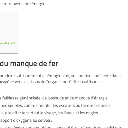
ur retrouver votre énergie.
dépression
du manque de fer
à produire suffisamment d’hémoglobine, une protéine présente dans
oxygène vers les tissus de l’organisme. Cette insuffisance
e faiblesse généralisée, de lassitude et de manque d’énergie.
nes simples, comme monter les escaliers ou faire les courses.
 elle affecte surtout le visage, les lèvres et les ongles.
 l’apport d’oxygène au cerveau.
ce plus sévère, ces symptômes peuvent être fréquents et invalidants.