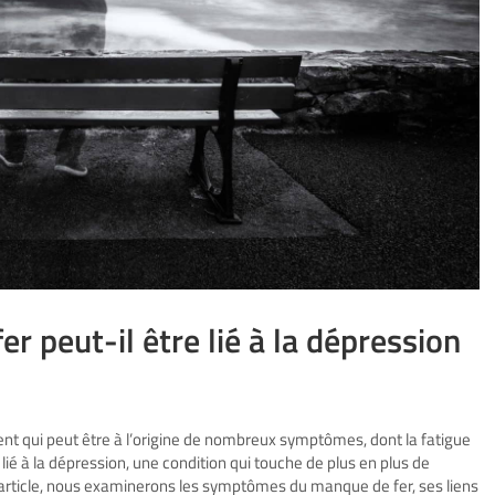
 peut-il être lié à la dépression
nt qui peut être à l’origine de nombreux symptômes, dont la fatigue
t lié à la dépression, une condition qui touche de plus en plus de
rticle, nous examinerons les symptômes du manque de fer, ses liens