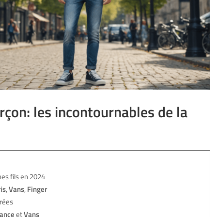
çon: les incontournables de la
es fils en 2024
is
,
Vans
,
Finger
orées
ance
et
Vans