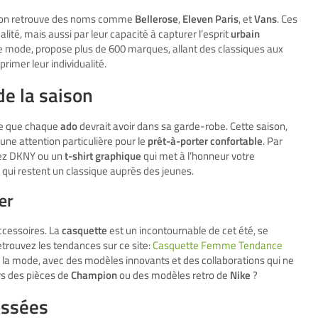
, on retrouve des noms comme
Bellerose
,
Eleven Paris
, et
Vans
. Ces
ité, mais aussi par leur capacité à capturer l’esprit
urbain
de mode, propose plus de 600 marques, allant des classiques aux
primer leur individualité.
de la saison
ve que chaque
ado
devrait avoir dans sa garde-robe. Cette saison,
une attention particulière pour le
prêt-à-porter confortable
. Par
ez DKNY ou un
t-shirt graphique
qui met à l’honneur votre
 qui restent un classique auprès des jeunes.
er
ccessoires. La
casquette
est un incontournable de cet été, se
trouvez les tendances sur ce site:
Casquette Femme Tendance
la mode, avec des modèles innovants et des collaborations qui ne
rs des pièces de
Champion
ou des modèles retro de
Nike
?
assées