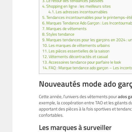
3.
Le retour des tendances passées
4.
Shopping en ligne : les meilleurs sites
4.1.
Les adresses incontournables
5.
Tendances incontournables pour le printemps-ét
6.
Marques Tendance Ado Garçon : Les Incontournabl
7.
Marques de vêtements
8.
Styles tendance
9.
Marques tendances pour les garçons en 2024 : un
10.
Les marques de vêtements urbains
11.
Les pièces essentielles de la saison
12.
Vêtements décontractés et casual
13.
Accessoires tendance pour parfaire le look
14.
FAQ : Marque tendance ado garçon – Les inconto
Nouveautés mode ado gar
Cette année, l’univers des vêtements pour
ados g
exemple, la coopération entre TAO et les géants 
apportant des pièces à la fois sportives et tendance
confortables.
Les marques à surveiller