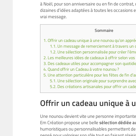
à Noël, pour son anniversaire ou en fin de contrat, 
dizaines d’idées adaptées à toutes les occasions e
vrai message.
Sommaire
1.
Offrir un cadeau unique à une nounou qu’on appré
1.1.
Un message de remerciement à travers un ob
1.2.
Une sélection personnalisée pour créer l’ém
2.
Les meilleures idées de cadeaux à offrir selon vos
3.
Des cadeaux utiles pour accompagner son quotidi
4.
Quand offrir un Cadeau à votre nounou ?
5.
Une attention particulière pour les fêtes de fin d’
5.1.
Une sélection originale pour surprendre ave
5.2.
Des créations artisanales pour offrir un ca
Offrir un cadeau unique à 
Une nounou devient vite une personne importante d
Em Création propose une belle
sélection dédiée a
humoristiques ou personnalisables permettent de 
pensé pour valoriser son rôle tout en faisant plaisir