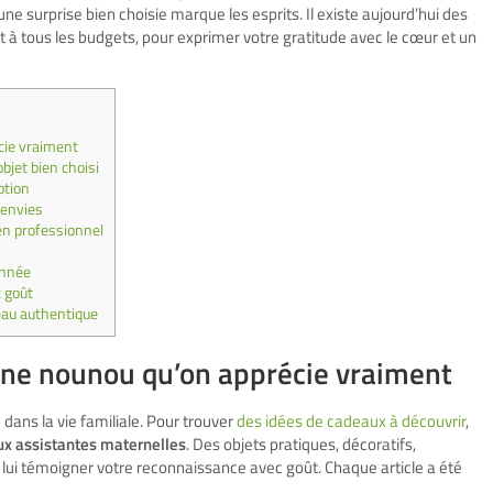
une surprise bien choisie marque les esprits. Il existe aujourd’hui des
t à tous les budgets, pour exprimer votre gratitude avec le cœur et un
cie vraiment
jet bien choisi
otion
 envies
en professionnel
année
c goût
deau authentique
une nounou qu’on apprécie vraiment
ans la vie familiale. Pour trouver
des idées de cadeaux à découvrir
,
ux assistantes maternelles
. Des objets pratiques, décoratifs,
lui témoigner votre reconnaissance avec goût. Chaque article a été
.