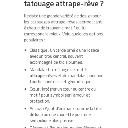
tatouage attrape-rêve ?
Il existe une grande variété de design pour
les tatouages attrape-rêves, permettant
à chacun de trouver le motif qui lui
correspond le mieux. Voici quelques options
populaires :
Classique
: Un cercle orné d’une rosace
avec un trou central, souvent
accompagné de trois plumes.
Mandala
: Un mélange de motifs
attrape-rêves
et de mandalas pour une
touche spirituelle et géométrique.
Cœur
: Intégrer un cœur au centre du
motif pour symboliser l’amour et
protection.
Animal
: Ajout d’animaux comme la tête
de loup ou une chouette pour une
symbolique plus précise.
Flèches et fleurs
: Inclure des flèches et