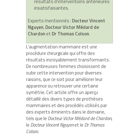
résultats d’interventions antérieures
insatisfaisantes.
Experts mentionnés :
Docteur Vincent
Nguyen
,
Docteur Victor Médard de
Chardon
et
Dr Thomas Colson
.
L’augmentation mammaire est une
procédure chirurgicale qui offre des
résultats incroyablement transformants.
De nombreuses femmes choisissent de
subir cette intervention pour diverses
raisons, que ce soit pour améliorer leur
apparence ou retrouver une certaine
symétrie. Cet article offre un aperçu
détaillé des divers types de prothèses
mammaires et des procédés utilisés par
des experts éminents dans le domaine,
tels que le
Docteur Victor Médard de Chardon
,
le
Docteur Vincent Nguyen
et le
Dr Thomas
Colson
.