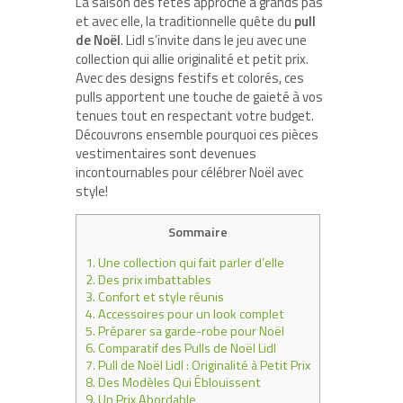
La saison des fêtes approche à grands pas
et avec elle, la traditionnelle quête du
pull
de Noël
. Lidl s’invite dans le jeu avec une
collection qui allie originalité et petit prix.
Avec des designs festifs et colorés, ces
pulls apportent une touche de gaieté à vos
tenues tout en respectant votre budget.
Découvrons ensemble pourquoi ces pièces
vestimentaires sont devenues
incontournables pour célébrer Noël avec
style!
Sommaire
1.
Une collection qui fait parler d’elle
2.
Des prix imbattables
3.
Confort et style réunis
4.
Accessoires pour un look complet
5.
Préparer sa garde-robe pour Noël
6.
Comparatif des Pulls de Noël Lidl
7.
Pull de Noël Lidl : Originalité à Petit Prix
8.
Des Modèles Qui Éblouissent
9.
Un Prix Abordable