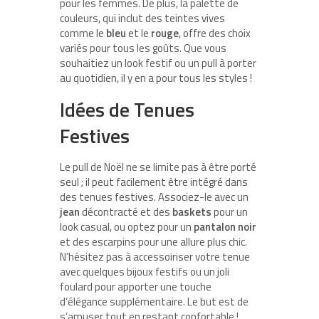
pour les femmes. De plus, la palette de
couleurs, qui inclut des teintes vives
comme le
bleu
et le
rouge
, offre des choix
variés pour tous les goûts. Que vous
souhaitiez un look festif ou un pull à porter
au quotidien, il y en a pour tous les styles !
Idées de Tenues
Festives
Le pull de Noël ne se limite pas à être porté
seul ; il peut facilement être intégré dans
des tenues festives. Associez-le avec un
jean
décontracté et des
baskets
pour un
look casual, ou optez pour un
pantalon noir
et des escarpins pour une allure plus chic.
N’hésitez pas à accessoiriser votre tenue
avec quelques bijoux festifs ou un joli
foulard pour apporter une touche
d’élégance supplémentaire. Le but est de
s’amuser tout en restant confortable !