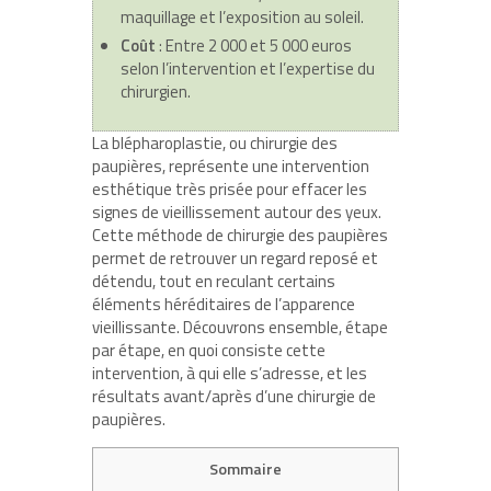
maquillage et l’exposition au soleil.
Coût
: Entre 2 000 et 5 000 euros
selon l’intervention et l’expertise du
chirurgien.
La blépharoplastie, ou chirurgie des
paupières, représente une intervention
esthétique très prisée pour effacer les
signes de vieillissement autour des yeux.
Cette méthode de chirurgie des paupières
permet de retrouver un regard reposé et
détendu, tout en reculant certains
éléments héréditaires de l’apparence
vieillissante. Découvrons ensemble, étape
par étape, en quoi consiste cette
intervention, à qui elle s’adresse, et les
résultats avant/après d’une chirurgie de
paupières.
Sommaire