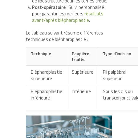
de lipostructure pour les cernes creux.
Post-opératoire
: Suivi personnalisé
pour garantir les meilleurs
résultats
avant/après blépharoplastie
.
Le tableau suivant résume différentes
techniques de blépharoplastie :
Technique
Paupière
Type d’incision
traitée
Blépharoplastie
Supérieure
Pli palpébral
supérieure
supérieur
Blépharoplastie
Inférieure
Sous les cils ou
inférieure
transconjonctival