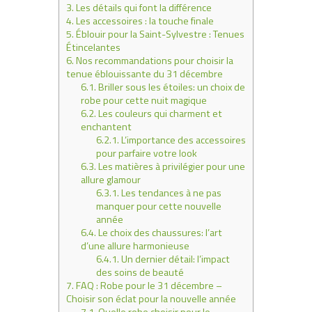
3.
Les détails qui font la différence
4.
Les accessoires : la touche finale
5.
Éblouir pour la Saint-Sylvestre : Tenues
Étincelantes
6.
Nos recommandations pour choisir la
tenue éblouissante du 31 décembre
6.1.
Briller sous les étoiles: un choix de
robe pour cette nuit magique
6.2.
Les couleurs qui charment et
enchantent
6.2.1.
L’importance des accessoires
pour parfaire votre look
6.3.
Les matières à privilégier pour une
allure glamour
6.3.1.
Les tendances à ne pas
manquer pour cette nouvelle
année
6.4.
Le choix des chaussures: l’art
d’une allure harmonieuse
6.4.1.
Un dernier détail: l’impact
des soins de beauté
7.
FAQ : Robe pour le 31 décembre –
Choisir son éclat pour la nouvelle année
7.1.
Quelle robe choisir pour le