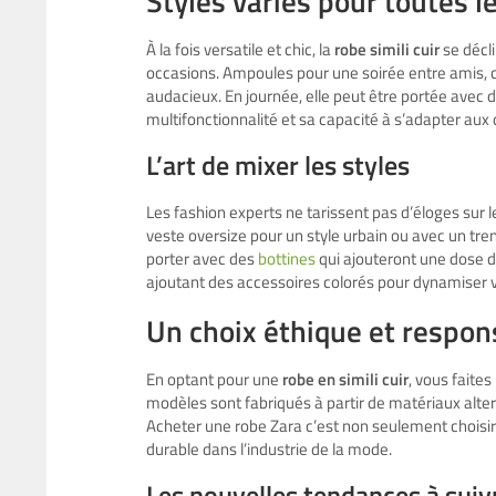
Styles variés pour toutes l
À la fois versatile et chic, la
robe simili cuir
se décli
occasions. Ampoules pour une soirée entre amis, c
audacieux. En journée, elle peut être portée avec 
multifonctionnalité et sa capacité à s’adapter au
L’art de mixer les styles
Les fashion experts ne tarissent pas d’éloges sur le
veste oversize pour un style urbain ou avec un tre
porter avec des
bottines
qui ajouteront une dose d
ajoutant des accessoires colorés pour dynamiser 
Un choix éthique et respon
En optant pour une
robe en simili cuir
, vous faite
modèles sont fabriqués à partir de matériaux alte
Acheter une robe Zara c’est non seulement choisir u
durable dans l’industrie de la mode.
Les nouvelles tendances à suiv