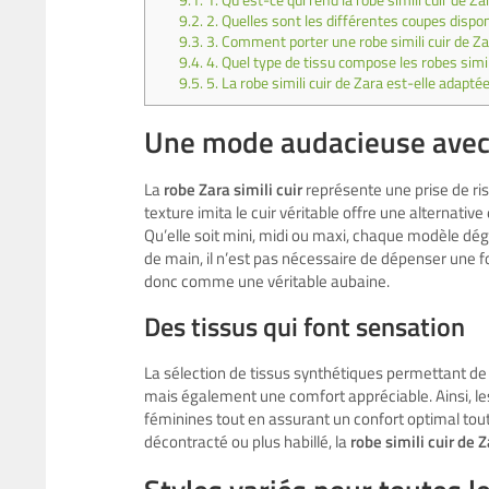
9.1.
1. Qu’est-ce qui rend la robe simili cuir de Zar
9.2.
2. Quelles sont les différentes coupes disponi
9.3.
3. Comment porter une robe simili cuir de Za
9.4.
4. Quel type de tissu compose les robes simil
9.5.
5. La robe simili cuir de Zara est-elle adapté
Une mode audacieuse avec l
La
robe Zara simili cuir
représente une prise de risq
texture imita le cuir véritable offre une alternativ
Qu’elle soit mini, midi ou maxi, chaque modèle dég
de main, il n’est pas nécessaire de dépenser une fo
donc comme une véritable aubaine.
Des tissus qui font sensation
La sélection de tissus synthétiques permettant d
mais également une comfort appréciable. Ainsi, le
féminines tout en assurant un confort optimal tout
décontracté ou plus habillé, la
robe simili cuir de 