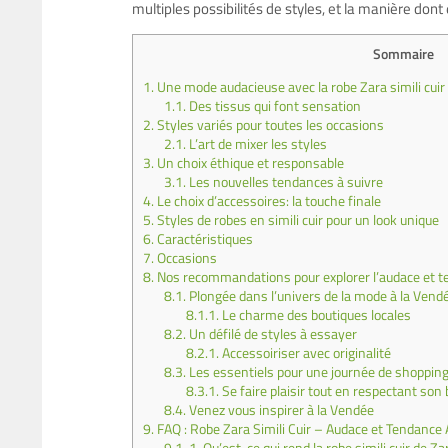
multiples possibilités de styles, et la manière don
Sommaire
1.
Une mode audacieuse avec la robe Zara simili cuir
1.1.
Des tissus qui font sensation
2.
Styles variés pour toutes les occasions
2.1.
L’art de mixer les styles
3.
Un choix éthique et responsable
3.1.
Les nouvelles tendances à suivre
4.
Le choix d’accessoires: la touche finale
5.
Styles de robes en simili cuir pour un look unique
6.
Caractéristiques
7.
Occasions
8.
Nos recommandations pour explorer l’audace et te
8.1.
Plongée dans l’univers de la mode à la Vend
8.1.1.
Le charme des boutiques locales
8.2.
Un défilé de styles à essayer
8.2.1.
Accessoiriser avec originalité
8.3.
Les essentiels pour une journée de shopping
8.3.1.
Se faire plaisir tout en respectant son
8.4.
Venez vous inspirer à la Vendée
9.
FAQ : Robe Zara Simili Cuir – Audace et Tendance 