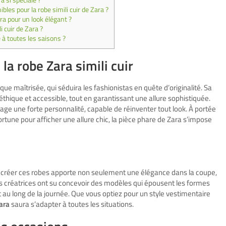
a si spéciale ?
bles pour la robe simili cuir de Zara ?
ra pour un look élégant ?
i cuir de Zara ?
e à toutes les saisons ?
a robe Zara simili cuir
ue maîtrisée, qui séduira les fashionistas en quête d’originalité. Sa
e éthique et accessible, tout en garantissant une allure sophistiquée.
age une forte personnalité, capable de réinventer tout look. À portée
rtune pour afficher une allure chic, la pièce phare de Zara s’impose
e créer ces robes apporte non seulement une élégance dans la coupe,
s créatrices ont su concevoir des modèles qui épousent les formes
 au long de la journée. Que vous optiez pour un style vestimentaire
Zara
saura s’adapter à toutes les situations.