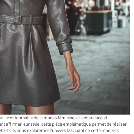
 incontournable de la modes féminine, alliant audace et
nt affirmer leur style, cette pièce emblématique permet de réaliser
 article, nous explorerons l’univers fascinant de cette robe, ses