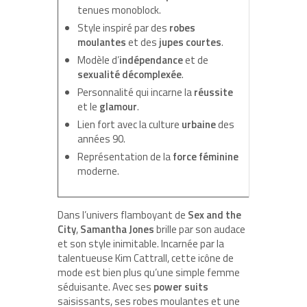
tenues monoblock.
Style inspiré par des
robes
moulantes
et des
jupes courtes
.
Modèle d’
indépendance
et de
sexualité décomplexée
.
Personnalité qui incarne la
réussite
et le
glamour
.
Lien fort avec la culture
urbaine
des
années 90.
Représentation de la
force féminine
moderne.
Dans l’univers flamboyant de
Sex and the
City
,
Samantha Jones
brille par son audace
et son style inimitable. Incarnée par la
talentueuse Kim Cattrall, cette icône de
mode est bien plus qu’une simple femme
séduisante. Avec ses
power suits
saisissants, ses robes moulantes et une