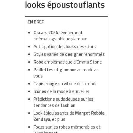
looks époustouflants
EN BREF
Oscars 2024
: événement
cinématographique glamour
Anticipation des
looks
des stars
Styles variés de
designer
renommés
Robe
emblématique d’Emma Stone
Paillettes
et
glamour
au rendez-
vous
Tapis rouge
: la vitrine de la mode
Icônes
de la mode à surveiller
Prédictions audacieuses sur les
tendances de
fashion
Look éblouissants de
Margot Robbie
,
Zendaya
, et plus
Focus sur les robes mémorables et