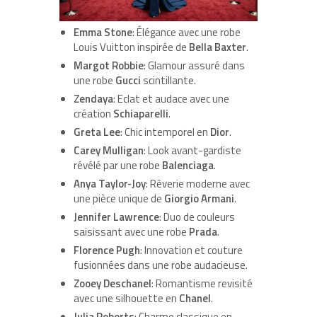
Emma Stone
: Élégance avec une robe
Louis Vuitton inspirée de
Bella Baxter
.
Margot Robbie
: Glamour assuré dans
une robe
Gucci
scintillante.
Zendaya
: Eclat et audace avec une
création
Schiaparelli
.
Greta Lee
: Chic intemporel en
Dior
.
Carey Mulligan
: Look avant-gardiste
révélé par une robe
Balenciaga
.
Anya Taylor-Joy
: Rêverie moderne avec
une pièce unique de
Giorgio Armani
.
Jennifer Lawrence
: Duo de couleurs
saisissant avec une robe
Prada
.
Florence Pugh
: Innovation et couture
fusionnées dans une robe audacieuse.
Zooey Deschanel
: Romantisme revisité
avec une silhouette en
Chanel
.
Julia Roberts
: Charme classique en