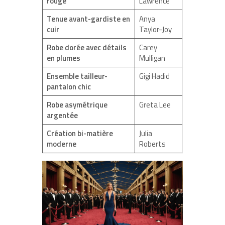
rouge
Lawrence
Tenue avant-gardiste en
Anya
cuir
Taylor-Joy
Robe dorée avec détails
Carey
en plumes
Mulligan
Ensemble tailleur-
Gigi Hadid
pantalon chic
Robe asymétrique
Greta Lee
argentée
Création bi-matière
Julia
moderne
Roberts