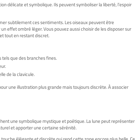
ion délicate et symbolique. Ils peuvent symboliser la liberté, l’espoir
rimer subtilement ces sentiments. Les oiseaux peuvent être
 un effet ombré léger. Vous pouvez aussi choisir de les disposer sur
t tout en restant discret.
 tels que des branches fines.
eur.
le de la clavicule.
our une illustration plus
grande mais toujours discrète
. À associer
rchent une symbolique mystique et poétique. La lune peut représenter
turel et apporter une certaine sérénité.
e touche élégante et discrète qui rend cette zone encore plus belle. Ce