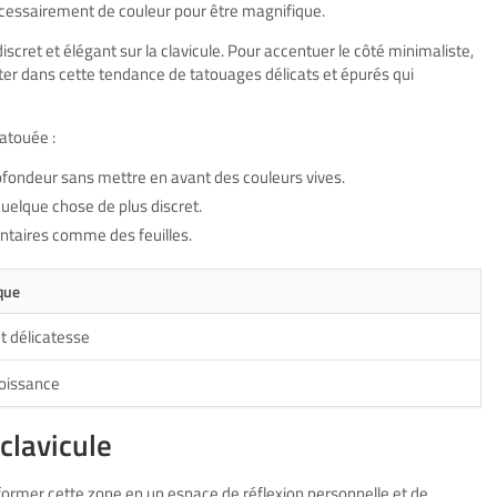
nécessairement de couleur pour être magnifique.
discret et élégant sur la clavicule. Pour accentuer le côté minimaliste,
ster dans cette tendance de
tatouages délicats
et épurés qui
atouée :
fondeur sans mettre en avant des couleurs vives.
uelque chose de plus discret.
taires comme des feuilles.
que
t délicatesse
roissance
clavicule
sformer cette zone en un espace de réflexion personnelle et de