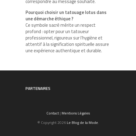
correspondre au message souhaité.
Pourquoi choisir un tatouage lotus dans
une démarche éthique ?
Ce symbole sacré mérite un respect
profond : opter pour un tatoueur
professionnel, rigoureux sur l’hygiène et
attentif à la signification spirituelle assure
une expérience authentique et durable.
PARTENAIRES
Contact
|
Mentions Légales
© Copyright 2026
Le Blog de la Mode
.