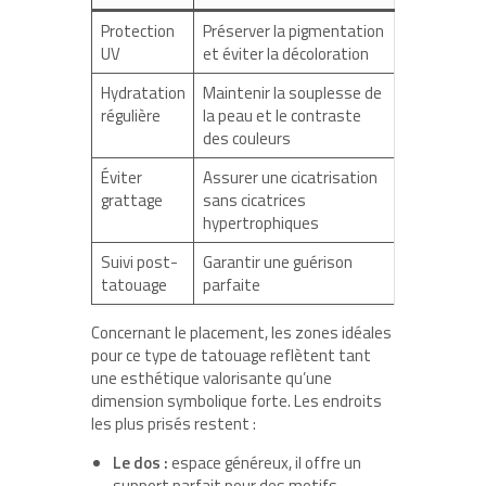
Protection
Préserver la pigmentation
UV
et éviter la décoloration
Hydratation
Maintenir la souplesse de
régulière
la peau et le contraste
des couleurs
Éviter
Assurer une cicatrisation
grattage
sans cicatrices
hypertrophiques
Suivi post-
Garantir une guérison
tatouage
parfaite
Concernant le placement, les zones idéales
pour ce type de tatouage reflètent tant
une esthétique valorisante qu’une
dimension symbolique forte. Les endroits
les plus prisés restent :
Le dos :
espace généreux, il offre un
support parfait pour des motifs