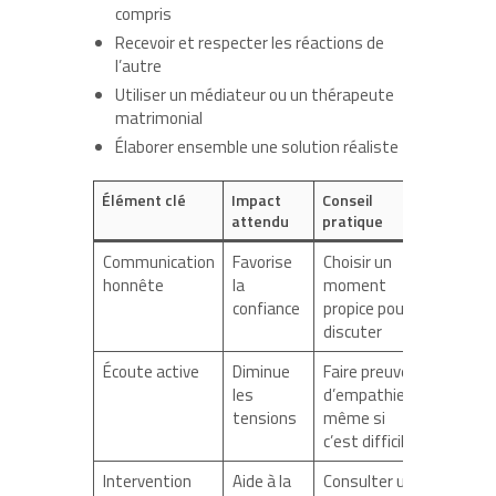
compris
Recevoir et respecter les réactions de
l’autre
Utiliser un médiateur ou un thérapeute
matrimonial
Élaborer ensemble une solution réaliste
Élément clé
Impact
Conseil
attendu
pratique
Communication
Favorise
Choisir un
honnête
la
moment
confiance
propice pour
discuter
Écoute active
Diminue
Faire preuve
les
d’empathie
tensions
même si
c’est difficile
Intervention
Aide à la
Consulter un