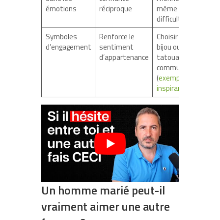
émotions
réciproque
même sur les
difficultés
Symboles
Renforce le
Choisir un
d’engagement
sentiment
bijou ou un
d’appartenance
tatouage
commun
(
exemples
inspirants
)
Un homme marié peut-il
vraiment aimer une autre