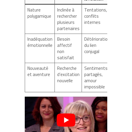
Nature
Inclinée à
Tentations,
polygamique
rechercher
conflits
plusieurs
internes
partenaires
Inadéquation
Besoin
Détérioration
émotionnelle
affectif
du lien
non
conjugal
satisfait
Nouveauté
Recherche
Sentiments
et aventure
d’excitation
partagés,
nouvelle
amour
impossible