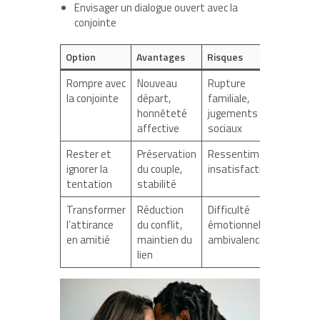
Envisager un dialogue ouvert avec la
conjointe
Option
Avantages
Risques
Rompre avec
Nouveau
Rupture
la conjointe
départ,
familiale,
honnêteté
jugements
affective
sociaux
Rester et
Préservation
Ressentiment,
ignorer la
du couple,
insatisfaction
tentation
stabilité
Transformer
Réduction
Difficulté
l’attirance
du conflit,
émotionnelle,
en amitié
maintien du
ambivalence
lien