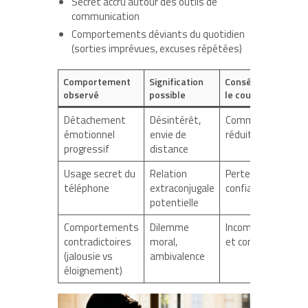
Secret accru autour des outils de
communication
Comportements déviants du quotidien
(sorties imprévues, excuses répétées)
Comportement
Signification
Conséquence pour
observé
possible
le couple
Détachement
Désintérêt,
Communication
émotionnel
envie de
réduite, tensions
progressif
distance
Usage secret du
Relation
Perte de
téléphone
extraconjugale
confiance
potentielle
Comportements
Dilemme
Incompréhensions
contradictoires
moral,
et conflits
(jalousie vs
ambivalence
éloignement)