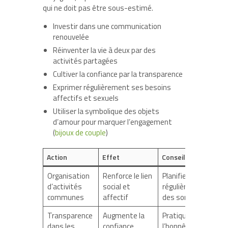
qui ne doit pas être sous-estimé.
Investir dans une communication
renouvelée
Réinventer la vie à deux par des
activités partagées
Cultiver la confiance par la transparence
Exprimer régulièrement ses besoins
affectifs et sexuels
Utiliser la symbolique des objets
d’amour pour marquer l’engagement
(
bijoux de couple
)
Action
Effet
Conseil
Organisation
Renforce le lien
Planifier
d’activités
social et
régulièrement
communes
affectif
des sorties
Transparence
Augmente la
Pratiquer
dans les
confiance
l’honnêteté