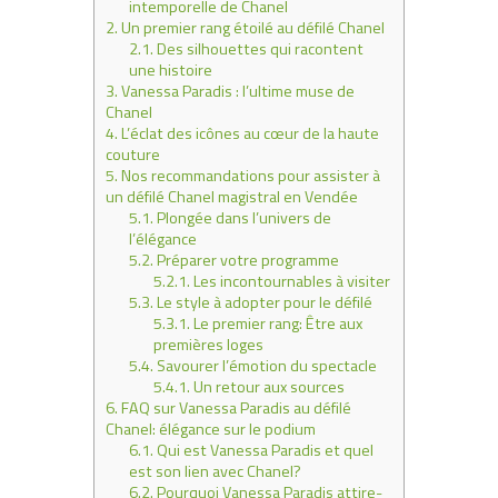
intemporelle de Chanel
2.
Un premier rang étoilé au défilé Chanel
2.1.
Des silhouettes qui racontent
une histoire
3.
Vanessa Paradis : l’ultime muse de
Chanel
4.
L’éclat des icônes au cœur de la haute
couture
5.
Nos recommandations pour assister à
un défilé Chanel magistral en Vendée
5.1.
Plongée dans l’univers de
l’élégance
5.2.
Préparer votre programme
5.2.1.
Les incontournables à visiter
5.3.
Le style à adopter pour le défilé
5.3.1.
Le premier rang: Être aux
premières loges
5.4.
Savourer l’émotion du spectacle
5.4.1.
Un retour aux sources
6.
FAQ sur Vanessa Paradis au défilé
Chanel: élégance sur le podium
6.1.
Qui est Vanessa Paradis et quel
est son lien avec Chanel?
6.2.
Pourquoi Vanessa Paradis attire-