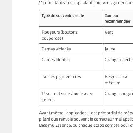
Voici un tableau récapitulatif pour vous guider dans 
Type de souvenir visible
Couleur
recommandée
Rougeurs (boutons,
Vert
couperose)
Cernes violacés
Jaune
Cernes bleutés
Orange / pêch
Taches pigmentaires
Beige clair à
médium
Peau métissée / noire avec
Orange sangui
cernes
Avant même l’application, il est primordial de pré
plâtré que renvoie souvent le correcteur mal appliq
DissimulEssence, où chaque étape compte pour effa