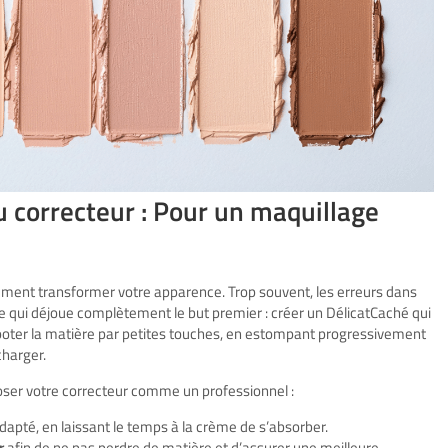
u correcteur : Pour un maquillage
ement transformer votre apparence. Trop souvent, les erreurs dans
, ce qui déjoue complètement le but premier : créer un DélicatCaché qui
tapoter la matière par petites touches, en estompant progressivement
charger.
 poser votre correcteur comme un professionnel :
dapté, en laissant le temps à la crème de s’absorber.
r
afin de ne pas perdre de matière et d’assurer une meilleure