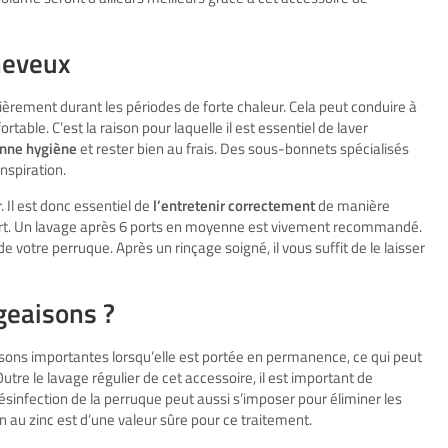
heveux
lièrement durant les périodes de forte chaleur. Cela peut conduire à
rtable. C’est la raison pour laquelle il est essentiel de laver
onne hygiène
et rester bien au frais. Des sous-bonnets spécialisés
nspiration.
 Il est donc essentiel de
l’entretenir correctement
de manière
fort. Un lavage après 6 ports en moyenne est vivement recommandé.
e votre perruque. Après un rinçage soigné, il vous suffit de le laisser
geaisons ?
ons importantes lorsqu’elle est portée en permanence, ce qui peut
utre le lavage régulier de cet accessoire, il est important de
ésinfection de la perruque peut aussi s’imposer pour éliminer les
n au zinc est d’une valeur sûre pour ce traitement.