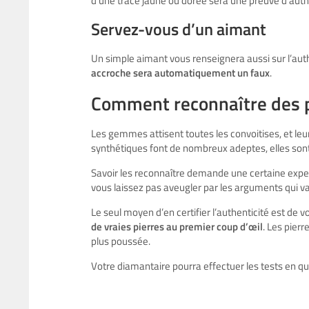
d’une trace jaune ou dorée sera une preuve d’authent
Servez-vous d’un aimant
Un simple aimant vous renseignera aussi sur l’auth
accroche sera automatiquement un faux
.
Comment reconnaître des p
Les gemmes attisent toutes les convoitises, et leur
synthétiques font de nombreux adeptes, elles sont
Savoir les reconnaître demande une certaine expe
vous laissez pas aveugler par les arguments qui van
Le seul moyen d’en certifier l’authenticité est de vo
de vraies pierres au premier coup
d’œil
. Les pier
plus poussée.
Votre diamantaire pourra effectuer les tests en qu