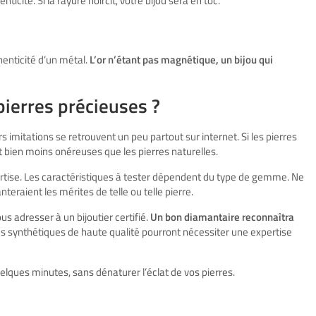
icité. Si la rayure noircit, votre bijou sera en toc.
enticité d’un métal.
L’or n’étant pas magnétique, un bijou qui
ierres précieuses ?
s imitations se retrouvent un peu partout sur internet. Si les pierres
 bien moins onéreuses que les pierres naturelles.
rtise. Les caractéristiques à tester dépendent du type de gemme. Ne
teraient les mérites de telle ou telle pierre.
us adresser à un bijoutier certifié.
Un bon diamantaire reconnaîtra
res synthétiques de haute qualité pourront nécessiter une expertise
elques minutes, sans dénaturer l’éclat de vos pierres.