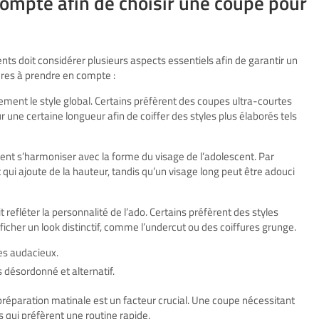
compte afin de choisir une coupe pour
ts doit considérer plusieurs aspects essentiels afin de garantir un
tères à prendre en compte :
ement le style global. Certains préfèrent des coupes ultra-courtes
 une certaine longueur afin de coiffer des styles plus élaborés tels
nt s’harmoniser avec la forme du visage de l’adolescent. Par
qui ajoute de la hauteur, tandis qu’un visage long peut être adouci
t refléter la
personnalité de l’ado
. Certains préfèrent des styles
ficher un look distinctif, comme l’undercut ou des coiffures grunge.
es audacieux.
 désordonné et alternatif.
réparation matinale est un facteur crucial. Une coupe nécessitant
s qui préfèrent une routine rapide.