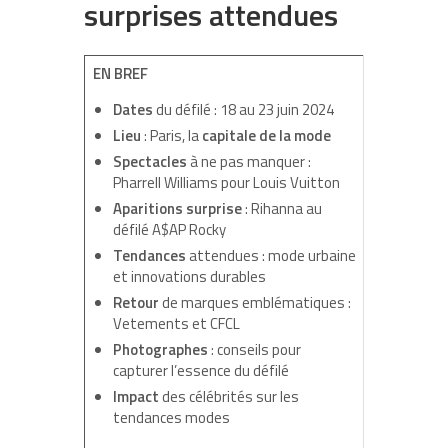
surprises attendues
EN BREF
Dates
du défilé : 18 au 23 juin 2024
Lieu
: Paris, la
capitale de la mode
Spectacles
à ne pas manquer :
Pharrell Williams pour Louis Vuitton
Aparitions surprise
: Rihanna au
défilé A$AP Rocky
Tendances
attendues : mode urbaine
et innovations durables
Retour
de marques emblématiques :
Vetements et CFCL
Photographes
: conseils pour
capturer l’essence du défilé
Impact
des célébrités sur les
tendances modes