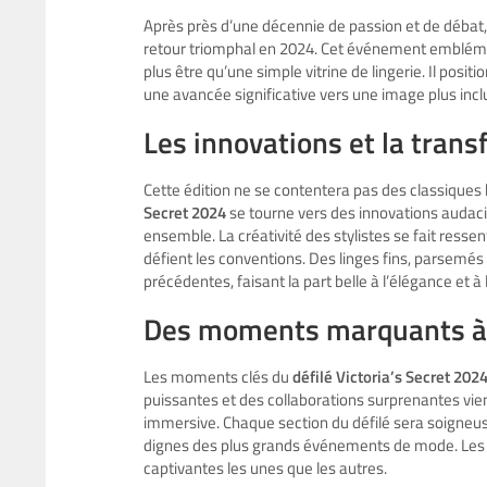
Après près d’une décennie de passion et de débat,
retour triomphal en 2024. Cet événement emblémat
plus être qu’une simple vitrine de lingerie. Il p
une avancée significative vers une image plus inclu
Les innovations et la trans
Cette édition ne se contentera pas des classiques b
Secret 2024
se tourne vers des innovations audaci
ensemble. La créativité des stylistes se fait resse
défient les conventions. Des linges fins, parsemés
précédentes, faisant la part belle à l’élégance et à
Des moments marquants à
Les moments clés du
défilé Victoria’s Secret 202
puissantes et des collaborations surprenantes vie
immersive. Chaque section du défilé sera soigne
dignes des plus grands événements de mode. Les sp
captivantes les unes que les autres.