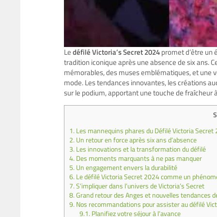
Le
défilé Victoria’s Secret 2024
promet d’être un 
tradition iconique après une absence de six ans. 
mémorables, des muses emblématiques, et une volo
mode. Les tendances innovantes, les créations auda
sur le podium, apportant une touche de fraîcheur à
S
1.
Les mannequins phares du Défilé Victoria Secret
2.
Un retour en force après six ans d’absence
3.
Les innovations et la transformation du défilé
4.
Des moments marquants à ne pas manquer
5.
Un engagement envers la durabilité
6.
Le défilé Victoria Secret 2024 comme un phénomè
7.
S’impliquer dans l’univers de Victoria’s Secret
8.
Grand retour des Anges et nouvelles tendances 
9.
Nos recommandations pour assister au défilé Vic
9.1.
Planifiez votre séjour à l’avance