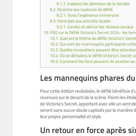
9.1.1.
Explorez les alentours de la Vendée
9.2.
Assistez aux coulisses du défilé
9.2.1.
Vivez l’expérience immersive
9.3.
Participez aux activités locales
9.3.1.
Gardez un œil sur les réseaux sociaux
10.
FAQ sur le Défilé Victoria’s Secret 2024 : les te
10.1.
Quel est le thème du défilé Victoria’s Secr
10.2.
Qui sont les mannequins participants cett
10.3.
Quelles innovations peuvent être attendues 
10.4.
Où se déroulera le défilé Victoria’s Secret 
10.5.
Comment les fans peuvent-ils assister au d
Les mannequins phares du D
Pour cette édition revitalisée, le défilé bénéficie 
revenues sur le devant de la scène. Parmi les étoi
de Victoria’s Secret, apportant avec elle un vent 
seront sans aucun doute captivés par la manière d
leur propre personnalité et style.
Un retour en force après s