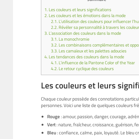
1.
Les couleurs et leurs significations
2.
Les couleurs et les émotions dans la mode
2.1.
L’utilisation des couleurs pour influencer l’
2.2.
Révéler sa personnalité à travers les couleu
3.
L’association des couleurs dans la mode
3.1.
La monochromie
3.2.
Les combinaisons complémentaires et opp
3.3.
Les camaïeux et les palettes adoucies
4.
Les tendances des couleurs dans la mode
4.1.
L’influence de la Pantone Color of the Year
4.2.
Le retour cyclique des couleurs
Les couleurs et leurs signif
Chaque couleur possède des connotations particuli
personnes. Voici une liste de quelques couleurs f
Rouge
: amour, passion, danger, courage, adréna
Vert
: nature, fraîcheur, croissance, guérison, fer
Bleu
: confiance, calme, paix, loyauté. Le bleu