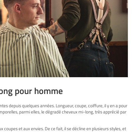
long pour homme
tes depuis quelques années. Longueur, coupe, coiffure, il y en a pour
mporelles, parmi elles, le dégradé cheveux mi-long, très apprécié par
oupes et aux envies. De ce fait, il se décline en plusieurs styles, et