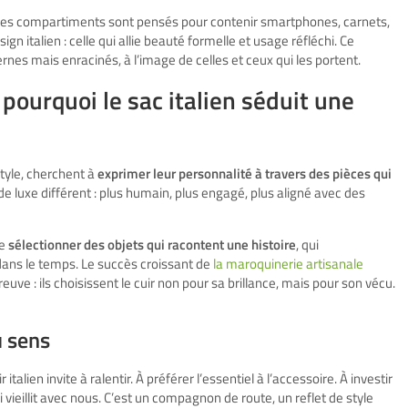
 les compartiments sont pensés pour contenir smartphones, carnets,
ign italien : celle qui allie beauté formelle et usage réfléchi. Ce
es mais enracinés, à l’image de celles et ceux qui les portent.
: pourquoi le sac italien séduit une
style, cherchent à
exprimer leur personnalité à travers des pièces qui
 de luxe différent : plus humain, plus engagé, plus aligné avec des
de
sélectionner des objets qui racontent une histoire
, qui
dans le temps. Le succès croissant de
la maroquinerie artisanale
reuve : ils choisissent le cuir non pour sa brillance, mais pour son vécu.
u sens
italien invite à ralentir. À préférer l’essentiel à l’accessoire. À investir
i vieillit avec nous. C’est un compagnon de route, un reflet de style