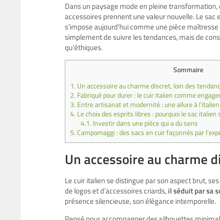
Dans un paysage mode en pleine transformation, où
accessoires prennent une valeur nouvelle. Le sac en 
s’impose aujourd’hui comme une pièce maîtresse d’u
simplement de suivre les tendances, mais de constr
qu’éthiques.
Sommaire
1.
Un accessoire au charme discret, loin des tenda
2.
Fabriqué pour durer : le cuir italien comme engage
3.
Entre artisanat et modernité : une allure à l’italie
4.
Le choix des esprits libres : pourquoi le sac italie
4.1.
Investir dans une pièce qui a du sens
5.
Campomaggi : des sacs en cuir façonnés par l’exp
Un accessoire au charme d
Le cuir italien se distingue par son aspect brut, 
de logos et d’accessoires criards,
il séduit par sa 
présence silencieuse, son élégance intemporelle.
Pensé pour accompagner des silhouettes minimal