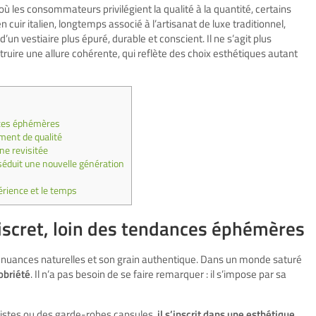
 les consommateurs privilégient la qualité à la quantité, certains
cuir italien, longtemps associé à l’artisanat de luxe traditionnel,
n vestiaire plus épuré, durable et conscient. Il ne s’agit plus
uire une allure cohérente, qui reflète des choix esthétiques autant
nces éphémères
ment de qualité
nne revisitée
n séduit une nouvelle génération
érience et le temps
iscret, loin des tendances éphémères
ses nuances naturelles et son grain authentique. Dans un monde saturé
sobriété
. Il n’a pas besoin de se faire remarquer : il s’impose par sa
istes ou des garde-robes capsules,
il s’inscrit dans une esthétique