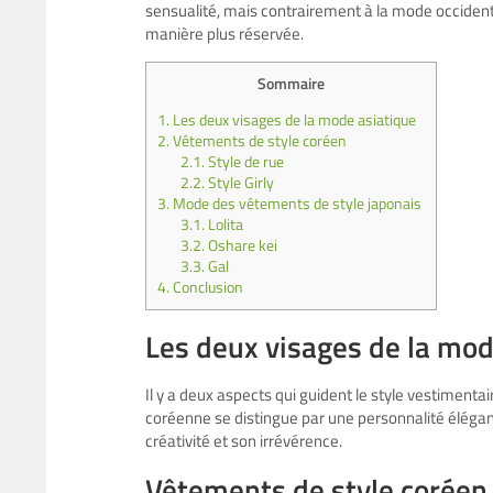
sensualité, mais contrairement à la mode occidenta
manière plus réservée.
Sommaire
1.
Les deux visages de la mode asiatique
2.
Vêtements de style coréen
2.1.
Style de rue
2.2.
Style Girly
3.
Mode des vêtements de style japonais
3.1.
Lolita
3.2.
Oshare kei
3.3.
Gal
4.
Conclusion
Les deux visages de la mod
Il y a deux aspects qui guident le style vestimentai
coréenne se distingue par une personnalité élégan
créativité et son irrévérence.
Vêtements de style corée