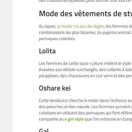
des chaussures épaisses pour donner une touche r
Mode des vêtements de sty
Au Japon,
la mode n’a pas de règles
, les femmes de
combinaisons les plus bizarres, du pyjama animal
perruques colorées.
Lolita
Les femmes de cette sous-culture mêlent le style u
évasées aux détails surchargés, des collants à tal
parapluies, des chaussures en cuir verni et des pe
Oshare kei
Cette tendance cherche à rester dans l’enfance a
des peluches et des nœuds. Les femmes qui sont a
créatives en utilisant des perruques qui font réf
comparée au
e girl style
que l’on retrouve en Eur
Gal