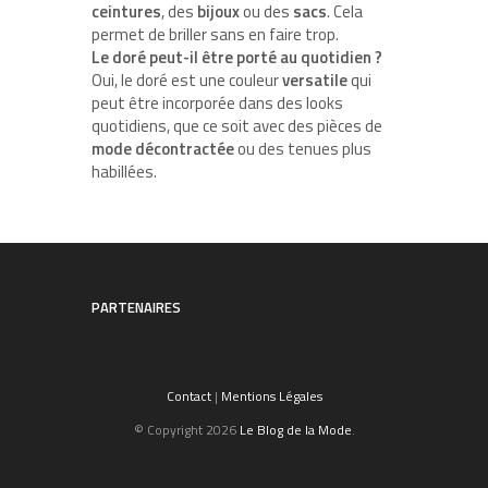
ceintures
, des
bijoux
ou des
sacs
. Cela
permet de briller sans en faire trop.
Le doré peut-il être porté au quotidien ?
Oui, le doré est une couleur
versatile
qui
peut être incorporée dans des looks
quotidiens, que ce soit avec des pièces de
mode décontractée
ou des tenues plus
habillées.
PARTENAIRES
Contact
|
Mentions Légales
© Copyright 2026
Le Blog de la Mode
.