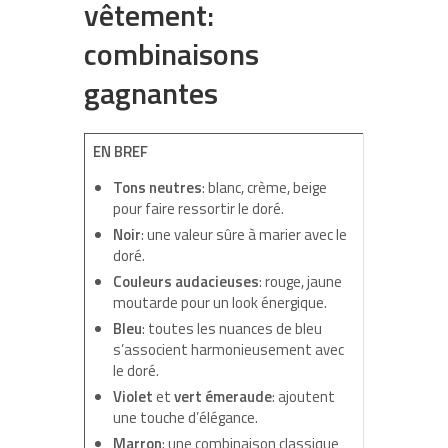
vêtement:
combinaisons
gagnantes
EN BREF
Tons neutres
: blanc, crème, beige
pour faire ressortir le doré.
Noir
: une valeur sûre à marier avec le
doré.
Couleurs audacieuses
: rouge, jaune
moutarde pour un look énergique.
Bleu
: toutes les nuances de bleu
s’associent harmonieusement avec
le doré.
Violet
et
vert émeraude
: ajoutent
une touche d’élégance.
Marron
: une combinaison classique