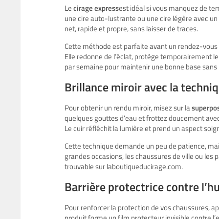
Le
cirage express
est idéal si vous manquez de te
une cire auto-lustrante ou une cire légère avec un 
net, rapide et propre, sans laisser de traces.
Cette méthode est parfaite avant un rendez-vous 
Elle redonne de l’éclat, protège temporairement le
par semaine pour maintenir une bonne base sans 
Brillance miroir avec la techni
Pour obtenir un rendu miroir, misez sur la
superpos
quelques gouttes d’eau et frottez doucement avec u
Le cuir réfléchit la lumière et prend un aspect soig
Cette technique demande un peu de patience, mais
grandes occasions, les chaussures de ville ou les p
trouvable sur laboutiqueducirage.com.
Barrière protectrice contre l’hu
Pour renforcer la protection de vos chaussures, ap
produit forme un film protecteur invisible contre l’