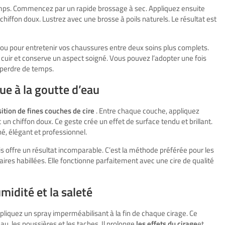
mps. Commencez par un rapide brossage à sec. Appliquez ensuite
chiffon doux. Lustrez avec une brosse à poils naturels. Le résultat est
ou pour entretenir vos chaussures entre deux soins plus complets.
 cuir et conserve un aspect soigné. Vous pouvez l’adopter une fois
perdre de temps.
que à la goutte d’eau
ition de fines couches de cire
. Entre chaque couche, appliquez
n chiffon doux. Ce geste crée un effet de surface tendu et brillant.
né, élégant et professionnel.
 offre un résultat incomparable. C’est la méthode préférée pour les
aires habillées. Elle fonctionne parfaitement avec une cire de qualité
midité et la saleté
pliquez un spray imperméabilisant à la fin de chaque cirage. Ce
eau, les poussières et les taches. Il prolonge
les effets du cirage
et