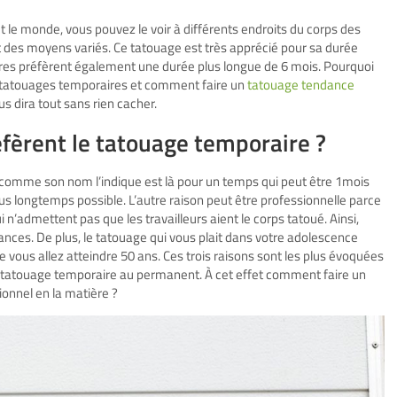
 le monde, vous pouvez le voir à différents endroits du corps des
t des moyens variés. Ce tatouage est très apprécié pour sa durée
utres préfèrent également une durée plus longue de 6 mois. Pourquoi
es tatouages temporaires et comment faire un
tatouage tendance
ous dira tout sans rien cacher.
fèrent le tatouage temporaire ?
 comme son nom l’indique est là pour un temps qui peut être 1mois
lus longtemps possible. L’autre raison peut être professionnelle parce
 n’admettent pas que les travailleurs aient le corps tatoué. Ainsi,
cances. De plus, le tatouage qui vous plait dans votre adolescence
ue vous allez atteindre 50 ans. Ces trois raisons sont les plus évoquées
du tatouage temporaire au permanent. À cet effet comment faire un
onnel en la matière ?