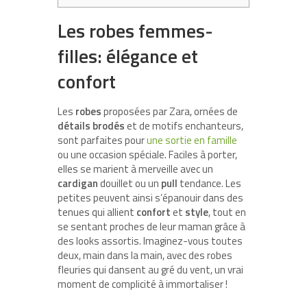
Les robes femmes-
filles: élégance et
confort
Les
robes
proposées par Zara, ornées de
détails brodés
et de motifs enchanteurs,
sont parfaites pour
une sortie en famille
ou une occasion spéciale. Faciles à porter,
elles se marient à merveille avec un
cardigan
douillet ou un
pull
tendance. Les
petites peuvent ainsi s’épanouir dans des
tenues qui allient
confort
et
style
, tout en
se sentant proches de leur maman grâce à
des looks assortis. Imaginez-vous toutes
deux, main dans la main, avec des robes
fleuries qui dansent au gré du vent, un vrai
moment de complicité à immortaliser !